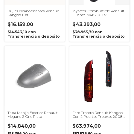
Bujias Incandescentes Renault
Inyector Combustible Renault
Kangoo 1.9d
Fluence M4r 2.0 16v
$16.159,00
$43.293,00
$14.543,10
con
$38.963,70
con
Transferencia o depósito
Transferencia o depósito
Tapa Manija Exterior Renault
Faro Trasero Renault Kangoo
Megane 2 Gris Plata
Con 2 Puertas Traseras 2008
2009 2010 2011 2012 2013
2014 2015 2016 2017 2018
$14.840,00
$63.974,00
$13.356,00
con
$57.576,60
con