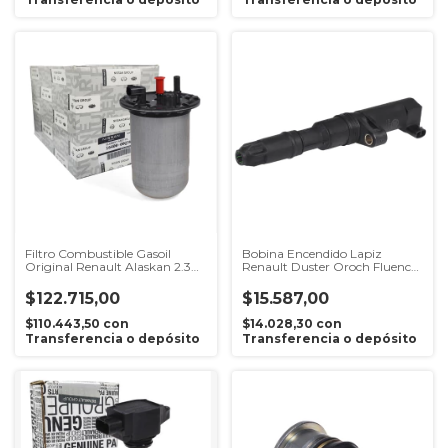
Filtro Combustible Gasoil
Bobina Encendido Lapiz
Original Renault Alaskan 2.3
Renault Duster Oroch Fluence
M9t
Symbol Kangoo Logan Clio 2.0
16v F4r
$122.715,00
$15.587,00
$110.443,50
con
$14.028,30
con
Transferencia o depósito
Transferencia o depósito