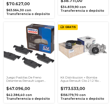
$38.711,00
$70.627,00
$34.839,90
con
$63.564,30
con
Transferencia o depósito
Transferencia o depósito
GRATIS
Juego Pastillas De Freno
Kit Distribucion + Bomba
Delanteras Renault Logan
Agua Renault Clio 2 1.2 16v
Sandero 2014 en adelante
D4F 2006 al 2012
$47.096,00
$173.533,00
$42.386,40
con
$156.179,70
con
Transferencia o depósito
Transferencia o depósito