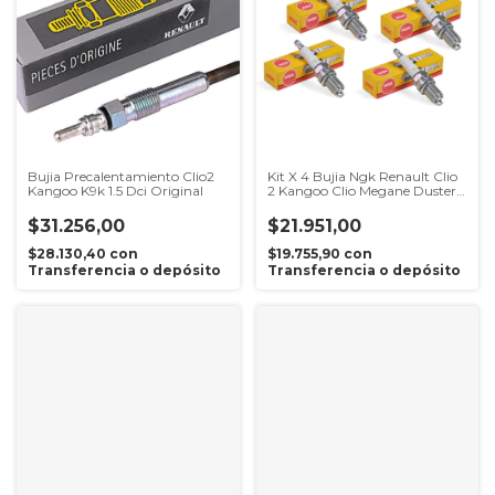
Bujia Precalentamiento Clio2
Kit X 4 Bujia Ngk Renault Clio
Kangoo K9k 1.5 Dci Original
2 Kangoo Clio Megane Duster
Logan Duster 4x2 Logan 2
K4m 1.6 16v
$31.256,00
$21.951,00
$28.130,40
con
$19.755,90
con
Transferencia o depósito
Transferencia o depósito