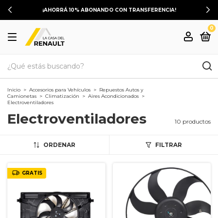
¡AHORRÁ 10% ABONANDO CON TRANSFERENCIA!
0
Inicio
>
Accesorios para Vehículos
>
Repuestos Autos y
Camionetas
>
Climatización
>
Aires Acondicionados
>
Electroventiladores
Electroventiladores
10 productos
ORDENAR
FILTRAR
GRATIS