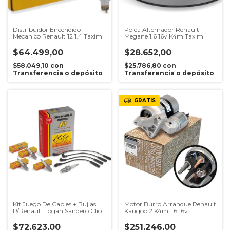
Distribuidor Encendido
Polea Alternador Renault
Mecanico Renault 12 1.4 Taxim
Megane 1.6 16v K4m Taxim
$64.499,00
$28.652,00
$58.049,10
con
$25.786,80
con
Transferencia o depósito
Transferencia o depósito
GRATIS
Kit Juego De Cables + Bujias
Motor Burro Arranque Renault
P/Renault Logan Sandero Clio
Kangoo 2 K4m 1.6 16v
2 1.6 8v K7M
$72.623,00
$251.246,00