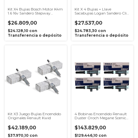
Kit X4 Bujias Bosch Motor K4m
Kit X 4 Bujias + Llave
1.6 16v Sandero Stepway
Sacabujias Logan Sandero Clio
Megan Duster Oroch Symbol
Sandero Stepway K4m 1.6 16v
Logan C/sacabujias
$26.809,00
$27.537,00
$24.128,10
con
$24.783,30
con
Transferencia o depósito
Transferencia o depósito
Kit X3 Juego Bujías Encendido
4 Bobinas Encendido Renault
Originales Renault Kwid
Duster Oroch Megane Scenic
Fluence Clio 1.6 16v K4m
$42.189,00
$143.829,00
$37.970,10
con
$129.446,10
con