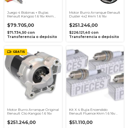
Juego 4 Bobinas + Bujías
Motor Burro Arranque Renault
Renault Kangoo 1.6 16v K4m
Duster 4x2 K4m 1.6 16v
Apto Gnc
$79.705,00
$251.246,00
$71.734,50
con
$226.121,40
con
Transferencia o depósito
Transferencia o depósito
GRATIS
Motor Burro Arranque Original
Kit X 4 Bujia Encendido
Renault Clio Kangoo 1.6 16v
Renault Fluence K4m 1.6 16v
Original
$251.246,00
$51.110,00