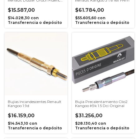
Renault Duster Oroch Fluence
Renault Kangoo 3 1.6 16v H4m
Symbol Kangoo Logan Clio 2.0
16v F4r
$15.587,00
$61.784,00
$14.028,30
con
$55.605,60
con
Transferencia o depósito
Transferencia o depósito
Bujias Incandescentes Renault
Bujia Precalentamiento Clio2
Kangoo 1.9d
Kangoo K9k 1.5 Dci Original
$16.159,00
$31.256,00
$14.543,10
con
$28.130,40
con
Transferencia o depósito
Transferencia o depósito