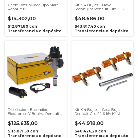
Cable Distribuidor Tipo Marelli
Kit X 4 Bujias + Llave
Renault 12
Sacabujias Renault Clio 2 1.2
16v D4f
$14.302,00
$48.686,00
$12.871,80
con
$43.817,40
con
Transferencia o depósito
Transferencia o depósito
Distribuidor Encendido
Kit X 4 Bujias + Saca Bujia
Electronico Y Bobina Renault 9
Renault Clio 2 1.6 16v K4M
11 12
$125.635,00
$44.918,00
$113.071,50
con
$40.426,20
con
Transferencia o depósito
Transferencia o depósito