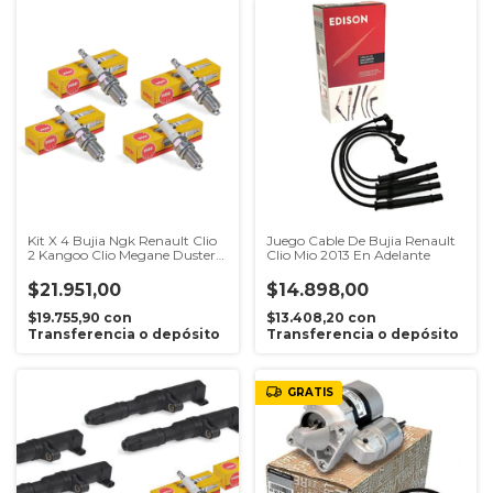
Kit X 4 Bujia Ngk Renault Clio
Juego Cable De Bujia Renault
2 Kangoo Clio Megane Duster
Clio Mio 2013 En Adelante
Logan Duster 4x2 Logan 2
K4m 1.6 16v
$21.951,00
$14.898,00
$19.755,90
con
$13.408,20
con
Transferencia o depósito
Transferencia o depósito
GRATIS