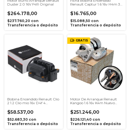
Motor Burro Arranque Renault
Ficha Bobina Encendido
Duster 2.0 16V F4R Original
Renault Captur 1.6 16v H4m 3
Vias
$264.178,00
$16.765,00
$237.760,20
con
$15.088,50
con
Transferencia o depósito
Transferencia o depósito
GRATIS
Bobina Encendido Renault Clio
Motor De Arranque Renault
2 1.2 Clio mio 16v D4f 4
Kangoo 1.6 16v K4m Nuevo
Agujeros
Apto Gnc
$58.537,00
$251.246,00
$52.683,30
con
$226.121,40
con
Transferencia o depósito
Transferencia o depósito