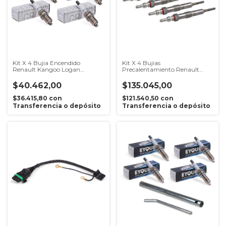
Kit X 4 Bujia Encendido
Kit X 4 Bujias
Renault Kangoo Logan
Precalentamiento Renault
Megane Sandero Symbol K7m
Kangoo Dokker 2018 1.5 K9k
1.6 8v Original
$40.462,00
$135.045,00
$36.415,80
con
$121.540,50
con
Transferencia o depósito
Transferencia o depósito