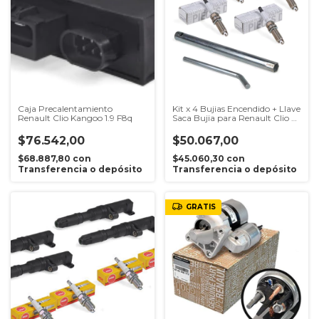
Caja Precalentamiento
Kit x 4 Bujias Encendido + Llave
Renault Clio Kangoo 1.9 F8q
Saca Bujia para Renault Clio 2
Mio Symbol 1.2 16v D4F
$76.542,00
$50.067,00
$68.887,80
con
$45.060,30
con
Transferencia o depósito
Transferencia o depósito
GRATIS