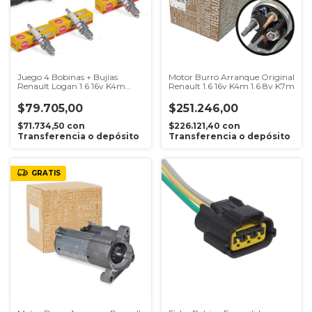
Juego 4 Bobinas + Bujías
Motor Burro Arranque Original
Renault Logan 1.6 16v K4m
Renault 1.6 16v K4m 1.6 8v K7m
Apto Gnc
$79.705,00
$251.246,00
$71.734,50
con
$226.121,40
con
Transferencia o depósito
Transferencia o depósito
GRATIS