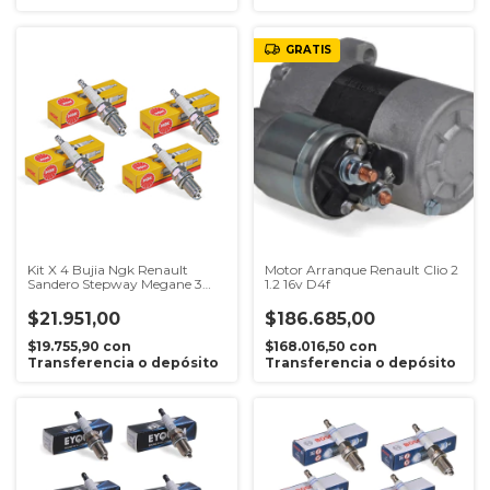
GRATIS
Kit X 4 Bujia Ngk Renault
Motor Arranque Renault Clio 2
Sandero Stepway Megane 3
1.2 16v D4f
Sandero Duster Oroch Kangoo
sportway Symbol Fluence
$21.951,00
$186.685,00
$19.755,90
con
$168.016,50
con
Transferencia o depósito
Transferencia o depósito