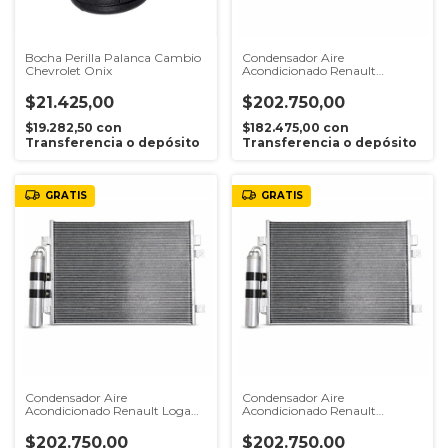
Bocha Perilla Palanca Cambio
Condensador Aire
Chevrolet Onix
Acondicionado Renault
Sandero 1.6 8v K7M Hasta 2014
$21.425,00
$202.750,00
$19.282,50
con
$182.475,00
con
Transferencia o depósito
Transferencia o depósito
GRATIS
GRATIS
Condensador Aire
Condensador Aire
Acondicionado Renault Logan
Acondicionado Renault
1.6 8v K7M Hasta 2014
Sandero Stepway 1.6 16v K4M
Hasta 2014
$202.750,00
$202.750,00