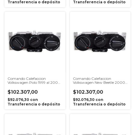
Transferencia o depósito
Transferencia o depósito
Comando Calefaccion
Comando Calefaccion
Volkswagen Polo 1999 al 2004
Volkswagen New Beetle 2000
Con Aire Acondicionadoa)
al 2010 Con Aire
Acondicionado
$102.307,00
$102.307,00
$92.076,30
con
$92.076,30
con
Transferencia o depósito
Transferencia o depósito