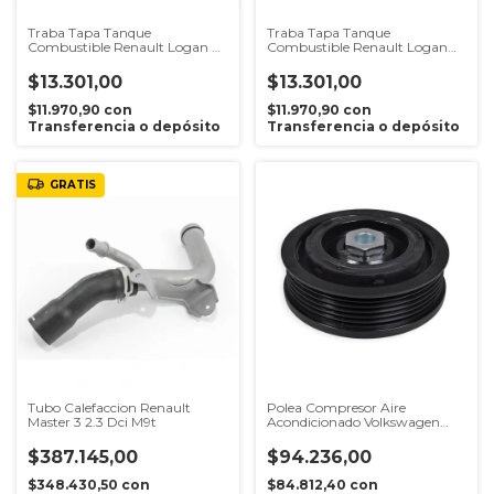
Traba Tapa Tanque
Traba Tapa Tanque
Combustible Renault Logan 2
Combustible Renault Logan
2014 en adelante
2007 al 2013
$13.301,00
$13.301,00
$11.970,90
con
$11.970,90
con
Transferencia o depósito
Transferencia o depósito
GRATIS
Tubo Calefaccion Renault
Polea Compresor Aire
Master 3 2.3 Dci M9t
Acondicionado Volkswagen
Amarok 2.0 TDI 2010 al 2017
$387.145,00
$94.236,00
$348.430,50
con
$84.812,40
con